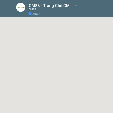
CM88 - Trang Chủ CM88.COM - Nhà Cái Chính Thức Tại Việt Nam
CM88
About