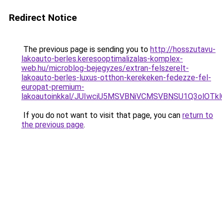
Redirect Notice
The previous page is sending you to
http://hosszutavu-
lakoauto-berles.keresooptimalizalas-komplex-
web.hu/microblog-bejegyzes/extran-felszerelt-
lakoauto-berles-luxus-otthon-kerekeken-fedezze-fel-
europat-premium-
lakoautoinkkal/JUIwciU5MSVBNiVCMSVBNSU1Q3olOT
If you do not want to visit that page, you can
return to
the previous page
.