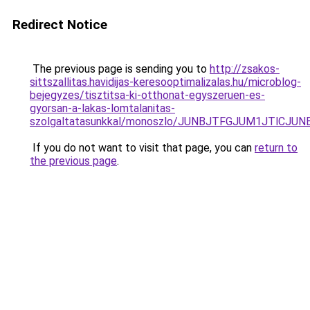
Redirect Notice
The previous page is sending you to
http://zsakos-
sittszallitas.havidijas-keresooptimalizalas.hu/microblog-
bejegyzes/tisztitsa-ki-otthonat-egyszeruen-es-
gyorsan-a-lakas-lomtalanitas-
szolgaltatasunkkal/monoszlo/JUNBJTFGJUM1JTlC
If you do not want to visit that page, you can
return to
the previous page
.