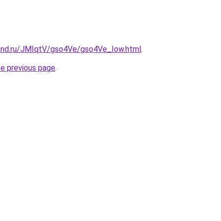
and.ru/JMIqtV/gso4Ve/gso4Ve_Iow.html
.
he previous page
.