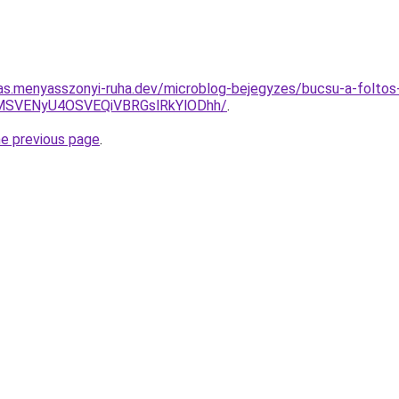
itas.menyasszonyi-ruha.dev/microblog-bejegyzes/bucsu-a-foltos-
MSVENyU4OSVEQiVBRGslRkYlODhh/
.
he previous page
.