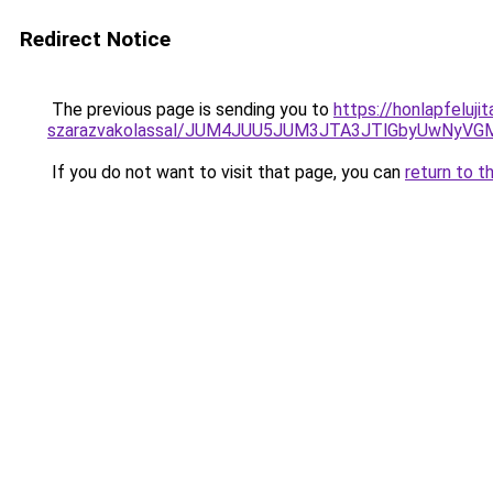
Redirect Notice
The previous page is sending you to
https://honlapfeluj
szarazvakolassal/JUM4JUU5JUM3JTA3JTlGbyUwNyVG
If you do not want to visit that page, you can
return to t