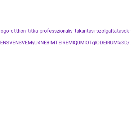
ogo-otthon-titka-professzionalis-takaritasi-szolgaltatasok-
yOSVENSVENSVEMyU4NE8lMTElREMlQ0MlOTglODElRUM%3D/
.