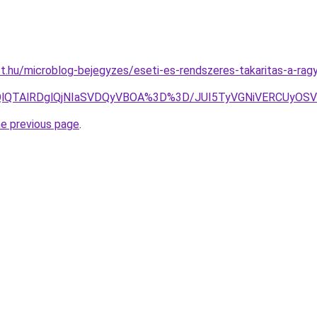
t.hu/microblog-bejegyzes/eseti-es-rendszeres-takaritas-a-ragy
YlOEQlQTAlRDglQjNIaSVDQyVBOA%3D%3D/JUI5TyVGNiVERCU
he previous page
.