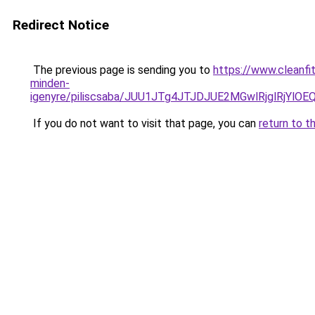
Redirect Notice
The previous page is sending you to
https://www.cleanfit
minden-
igenyre/piliscsaba/JUU1JTg4JTJDJUE2MGwlRjglRj
If you do not want to visit that page, you can
return to t